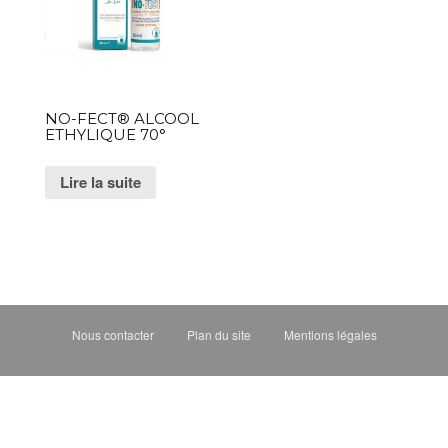
g
a
t
i
NO-FECT® ALCOOL
o
ETHYLIQUE 70°
n
Lire la suite
Nous contacter
Plan du site
Mentions légales