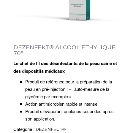
g
a
t
i
o
n
DEZENFEKT® ALCOOL ETHYLIQUE
70°
Le chef de fil des désinfectants de la peau saine et
des dispositifs médicaux
Produit de référence pour la préparation de la
peau en pré-injection : « l’auto-mesure de la
glycémie par exemple ».
Action antimicrobien rapide et intense.
Produit s’évaporant quelques secondes après
son application.
Catégorie :
DEZENFECT©