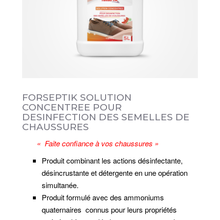
g
a
t
i
o
n
FORSEPTIK SOLUTION
CONCENTREE POUR
DESINFECTION DES SEMELLES DE
CHAUSSURES
« Faite confiance à vos chaussures »
Produit combinant les actions désinfectante,
désincrustante et détergente en une opération
simultanée.
Produit formulé avec des ammoniums
quaternaires connus pour leurs propriétés