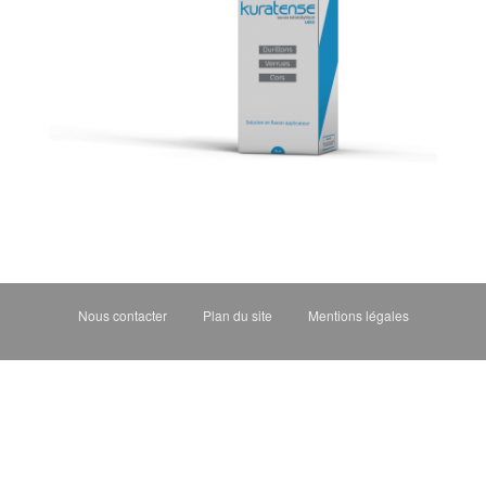
g
a
t
i
o
n
Nous contacter
Plan du site
Mentions légales