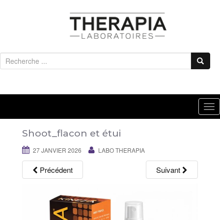
R
e
c
h
e
T
r
o
c
Shoot_flacon et étui
g
h
g
27 JANVIER 2026
LABO THERAPIA
e
l
p
Précédent
Suivant
e
o
n
u
a
r
v
:
i